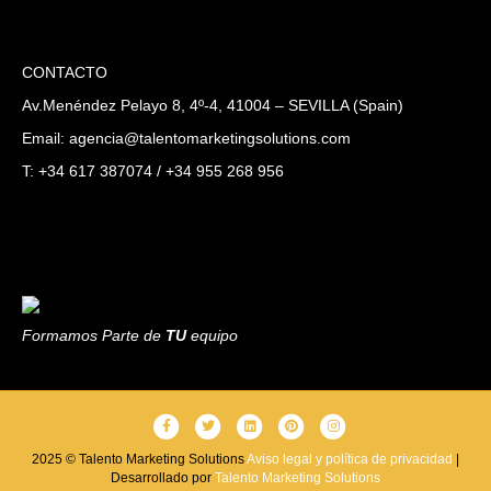
CONTACTO
Av.Menéndez Pelayo 8, 4º-4, 41004 – SEVILLA (Spain)
Email: agencia@talentomarketingsolutions.com
T: +34 617 387074 / +34 955 268 956
Formamos Parte de
TU
equipo
F
T
L
P
I
a
w
i
i
n
2025 © Talento Marketing Solutions
Aviso legal y política de privacidad
|
Desarrollado por
c
i
Talento Marketing Solutions
n
n
s