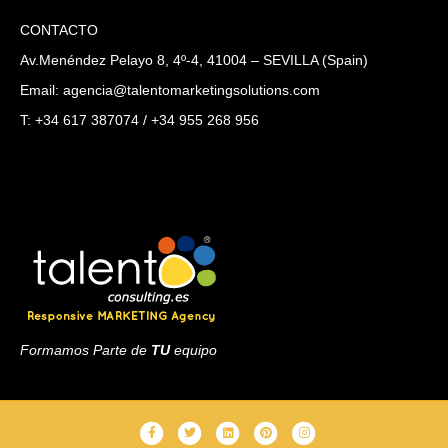
CONTACTO
Av.Menéndez Pelayo 8, 4º-4, 41004 – SEVILLA (Spain)
Email: agencia@talentomarketingsolutions.com
T: +34 617 387074 / +34 955 268 956
Formamos Parte de
TU
equipo
F
T
L
P
I
a
w
i
i
n
2025 © Talento Marketing Solutions
Aviso legal y política de privacidad
|