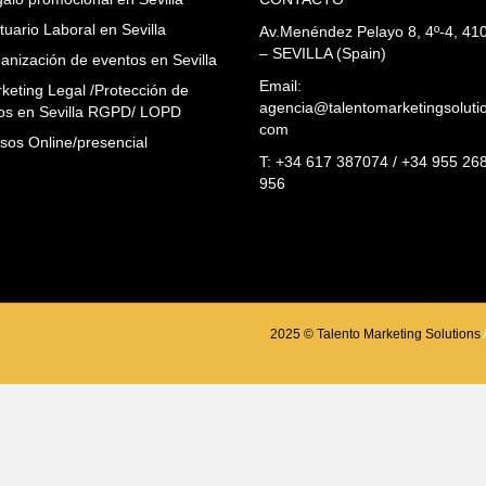
tuario Laboral en Sevilla
Av.Menéndez Pelayo 8, 4º-4, 41
– SEVILLA (Spain)
anización de eventos en Sevilla
Email:
keting Legal /Protección de
agencia@talentomarketingsoluti
os en Sevilla RGPD/ LOPD
com
sos Online/presencial
T: +34 617 387074 / +34 955 26
956
2025 © Talento Marketing Solutions