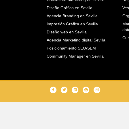
Diseño Gráfico en Sevilla
Ves
Agencia Branding en Sevilla
Org
Impresión Gráfica en Sevilla
Mar
dat
Diseño web en Sevilla
Cur
Agencia Marketing digital Sevilla
Posicionamiento SEO/SEM
Community Manager en Sevilla
F
T
L
P
I
a
w
i
i
n
c
i
n
n
s
e
t
k
t
t
b
t
e
e
a
o
e
d
r
g