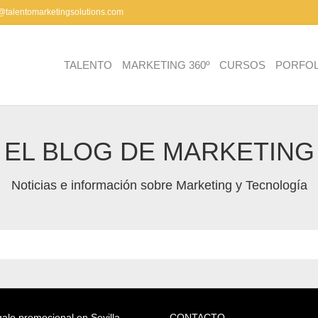
a@talentomarketingsolutions.com
TALENTO
MARKETING 360º
CURSOS
PORFOL
EL BLOG DE MARKETING
Noticias e información sobre Marketing y Tecnología
alo promocional en Sevilla
CONTACTO