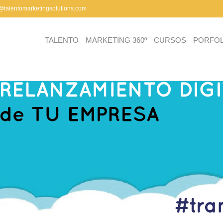
a@talentomarketingsolutions.com
TALENTO
MARKETING 360º
CURSOS
PORFOL