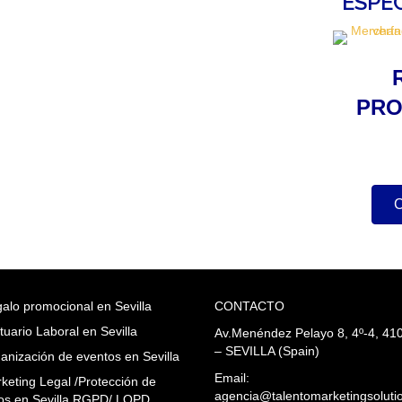
ESPE
PRO
alo promocional en Sevilla
CONTACTO
tuario Laboral en Sevilla
Av.Menéndez Pelayo 8, 4º-4, 41
– SEVILLA (Spain)
anización de eventos en Sevilla
Email:
keting Legal /Protección de
agencia@talentomarketingsoluti
os en Sevilla RGPD/ LOPD