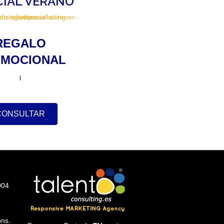
CIAL VERANO
REGALO
MOCIONAL
l
CONSULTAR
004
ons.