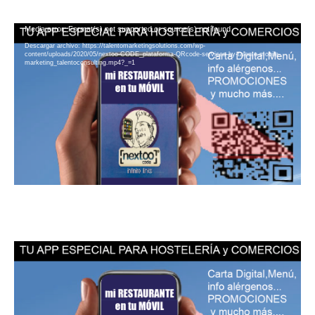
Reproductor
Media error: Format(s) not supported or source(s) not found
de
Descargar archivo: https://talentomarketingsolutions.com/wp-
content/uploads/2020/05/nextoo-CODE_plataforma-QRcode-services-by-talento-mobile-
vídeo
marketing_talentoconsulting.mp4?_=1