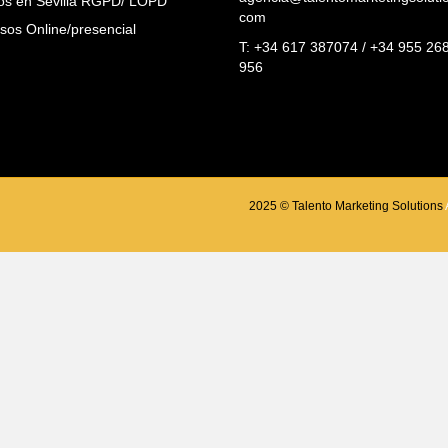
os en Sevilla RGPD/ LOPD
com
sos Online/presencial
T: +34 617 387074 / +34 955 26
956
2025 © Talento Marketing Solutions