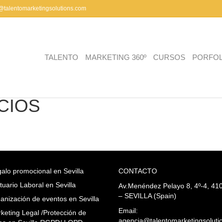
a@talentomarketingsolutions.com
TALENTO
MARKETING 360º
CURSOS
PORFOL
CIOS
alo promocional en Sevilla
CONTACTO
tuario Laboral en Sevilla
Av.Menéndez Pelayo 8, 4º-4, 41
– SEVILLA (Spain)
anización de eventos en Sevilla
Email:
keting Legal /Protección de
agencia@talentomarketingsoluti