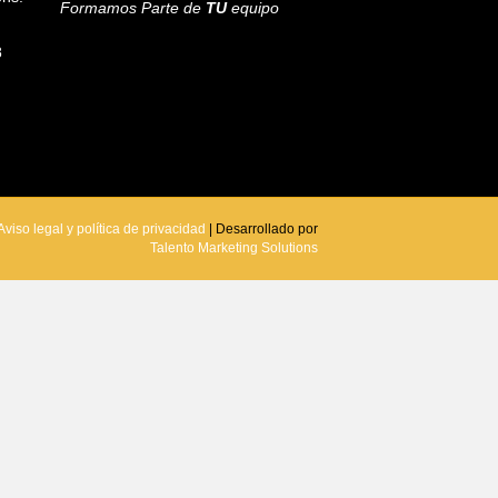
Formamos Parte de
TU
equipo
8
Aviso legal y política de privacidad
| Desarrollado por
Talento Marketing Solutions