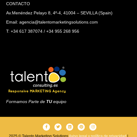
CONTACTO
Av.Menéndez Pelayo 8, 4º-4, 41004 – SEVILLA (Spain)
Email: agencia@talentomarketingsolutions.com
T: +34 617 387074 / +34 955 268 956
Formamos Parte de
TU
equipo
F
T
L
P
I
a
w
i
i
n
2025 © Talento Marketing Solutions
Aviso legal y política de privacidad
|