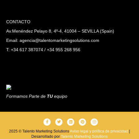
CONTACTO
Av.Menéndez Pelayo 8, 4º-4, 41004 – SEVILLA (Spain)
Email: agencia@talentomarketingsolutions.com
T: +34 617 387074 / +34 955 268 956
Formamos Parte de
TU
equipo
F
T
L
P
I
a
w
i
i
n
2025 © Talento Marketing Solutions
Aviso legal y política de privacidad
|
Desarrollado por
c
i
Talento Marketing Solutions
n
n
s