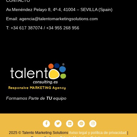
CONTACTO
Av.Menéndez Pelayo 8, 4º-4, 41004 – SEVILLA (Spain)
Email: agencia@talentomarketingsolutions.com
T: +34 617 387074 / +34 955 268 956
Formamos Parte de
TU
equipo
F
T
L
P
I
a
w
i
i
n
2025 © Talento Marketing Solutions
Aviso legal y política de privacidad
|