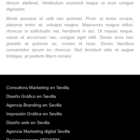
dictum eleifend. Vestibulum euismod neque ut eros congue
dignissim.
Morbi posuere id velit nec pulvinar. Proin ut tortor ornare,
placerat tortor at, volutpat magna. Maecenas magna tellus,
rhoncus in sollicitudin vel, hendrerit in dui. Ut massa neque,
varius et accumsan nec, congue eget velit. Donec eros nisl,
gravida at pulvinar ac, ornare id risus. Donec faucibus
consectetur ipsum eu rhoncus. Sed tincidunt odio et augue
tristique, at pretium libero ornare.
Consultora Marketing en Sevilla
Diseño Gráfico en Sevilla
Agencia Branding en Sevilla
Impresión Gráfica en Sevilla
Diseño web en Sevilla
Agencia Marketing digital Sevilla
Posicionamiento SEO/SEM