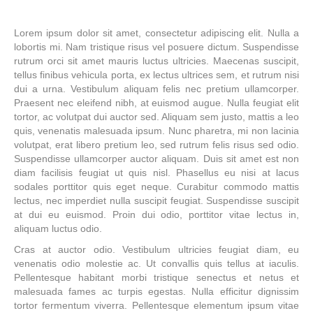
Lorem ipsum dolor sit amet, consectetur adipiscing elit. Nulla a
lobortis mi. Nam tristique risus vel posuere dictum. Suspendisse
rutrum orci sit amet mauris luctus ultricies. Maecenas suscipit,
tellus finibus vehicula porta, ex lectus ultrices sem, et rutrum nisi
dui a urna. Vestibulum aliquam felis nec pretium ullamcorper.
Praesent nec eleifend nibh, at euismod augue. Nulla feugiat elit
tortor, ac volutpat dui auctor sed. Aliquam sem justo, mattis a leo
quis, venenatis malesuada ipsum. Nunc pharetra, mi non lacinia
volutpat, erat libero pretium leo, sed rutrum felis risus sed odio.
Suspendisse ullamcorper auctor aliquam. Duis sit amet est non
diam facilisis feugiat ut quis nisl. Phasellus eu nisi at lacus
sodales porttitor quis eget neque. Curabitur commodo mattis
lectus, nec imperdiet nulla suscipit feugiat. Suspendisse suscipit
at dui eu euismod. Proin dui odio, porttitor vitae lectus in,
aliquam luctus odio.
Cras at auctor odio. Vestibulum ultricies feugiat diam, eu
venenatis odio molestie ac. Ut convallis quis tellus at iaculis.
Pellentesque habitant morbi tristique senectus et netus et
malesuada fames ac turpis egestas. Nulla efficitur dignissim
tortor fermentum viverra. Pellentesque elementum ipsum vitae