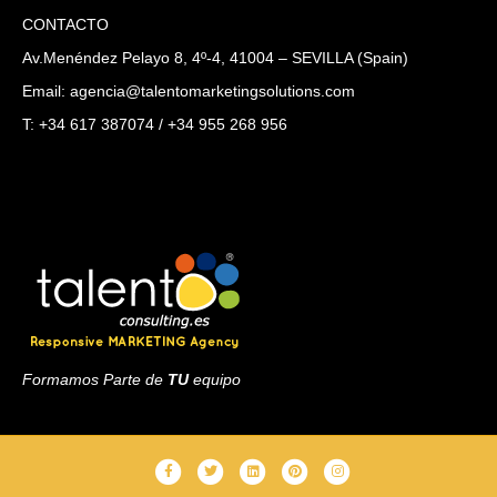
CONTACTO
Av.Menéndez Pelayo 8, 4º-4, 41004 – SEVILLA (Spain)
Email: agencia@talentomarketingsolutions.com
T: +34 617 387074 / +34 955 268 956
Formamos Parte de
TU
equipo
F
T
L
P
I