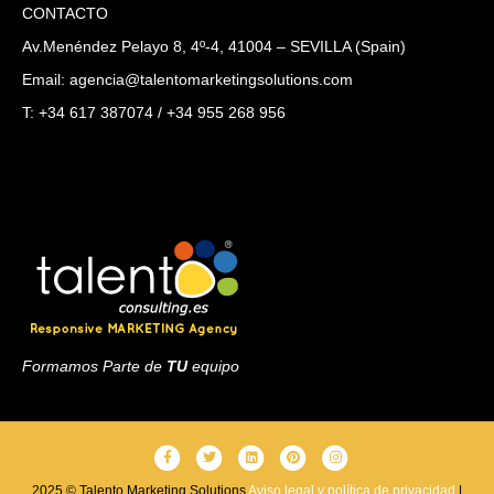
CONTACTO
Av.Menéndez Pelayo 8, 4º-4, 41004 – SEVILLA (Spain)
Email: agencia@talentomarketingsolutions.com
T: +34 617 387074 / +34 955 268 956
Formamos Parte de
TU
equipo
F
T
L
P
I
a
w
i
i
n
2025 © Talento Marketing Solutions
Aviso legal y política de privacidad
|