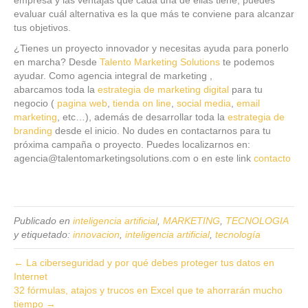
empresa y las ventajas que cada una de ellas tiene, puedes
evaluar cuál alternativa es la que más te conviene para alcanzar
tus objetivos.
¿Tienes un proyecto innovador y necesitas ayuda para ponerlo
en marcha? Desde
Talento Marketing Solutions
te podemos
ayudar. Como agencia integral de marketing ,
abarcamos toda la
estrategia de marketing digital
para tu
negocio (
pagina web
,
tienda on line
,
social media
,
email
marketing
, etc…), además de desarrollar toda la
estrategia de
branding
desde el inicio. No dudes en contactarnos para tu
próxima campaña o proyecto. Puedes localizarnos en:
agencia@talentomarketingsolutions.com o en este link
contacto
Publicado en
inteligencia artificial
,
MARKETING
,
TECNOLOGIA
y etiquetado:
innovacion
,
inteligencia artificial
,
tecnología
← La ciberseguridad y por qué debes proteger tus datos en
Internet
32 fórmulas, atajos y trucos en Excel que te ahorrarán mucho
tiempo →