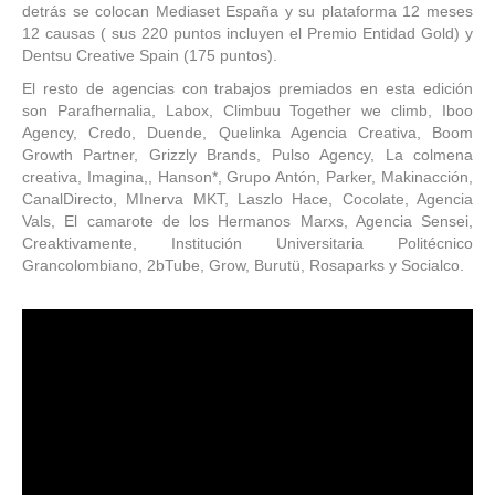
detrás se colocan Mediaset España y su plataforma 12 meses
12 causas ( sus 220 puntos incluyen el Premio Entidad Gold) y
Dentsu Creative Spain (175 puntos).
El resto de agencias con trabajos premiados en esta edición
son Parafhernalia, Labox, Climbuu Together we climb, Iboo
Agency, Credo, Duende, Quelinka Agencia Creativa, Boom
Growth Partner, Grizzly Brands, Pulso Agency, La colmena
creativa, Imagina,, Hanson*, Grupo Antón, Parker, Makinacción,
CanalDirecto, MInerva MKT, Laszlo Hace, Cocolate, Agencia
Vals, El camarote de los Hermanos Marxs, Agencia Sensei,
Creaktivamente, Institución Universitaria Politécnico
Grancolombiano, 2bTube, Grow, Burutü, Rosaparks y Socialco.