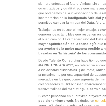
siempre enfocada al futuro. Ambas, sin emb
cuantitativos y cualitativos
que manejamos
que obtenemos de la investigación y de la re
incorporación de la
Inteligencia Artificial 
permitido cambiar la mirada del
Data
. Ahora,
Trabajamos en buscar el mejor encaje,
conv
generen ideas tangibles que resuenen en lo
el buen camino. El verdadero reto
del Data
a
mayor
optimización de la tecnología
que no
por
ayudar de la mejor manera posible a 
basadas en ‘la historia’ de los consumid
Desde
Talento Consulting
hace tiempo que 
MARKETING AGENCY
, en referencia al con
a los distintos dispositivos” ( pc, móvil, table
principalmente por esa capacidad de adaptació
mercados en los que, como
agencia de mark
colaboradores multidisciplinar, abarcarmos t
transversalidad del
marketing, la comunica
Si estas pensando en tu próximo proyecto on
posicionamiento web
. No dudes en
consul
agencia@talentomarketingsolutions.com