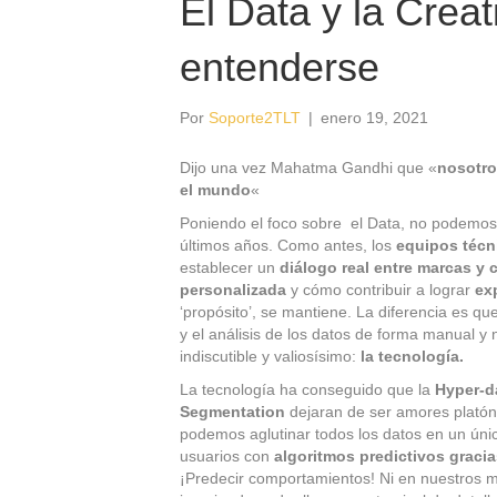
El Data y la Creat
entenderse
Por
Soporte2TLT
|
enero 19, 2021
Dijo una vez Mahatma Gandhi que «
nosotro
el mundo
«
Poniendo el foco sobre el Data, no podemos
últimos años. Como antes, los
equipos técn
establecer un
diálogo real entre marcas y
personalizada
y cómo contribuir a lograr
ex
‘propósito’, se mantiene. La diferencia es qu
y el análisis de los datos de forma manual y
indiscutible y valiosísimo:
la tecnología.
La tecnología ha conseguido que la
Hyper-da
Segmentation
dejaran de ser amores platón
podemos aglutinar todos los datos en un úni
usuarios con
algoritmos predictivos gracias
¡Predecir comportamientos! Ni en nuestros