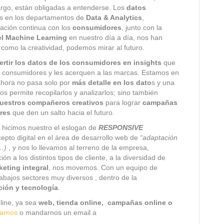
argo, están obligadas a entenderse. Los
datos
 en los departamentos de
Data & Analytics
,
lación continua con los
consumidores
, junto con la
y el Machine Learning
en nuestro día a día, nos han
 como la creatividad, podemos mirar al futuro.
ertir los datos de los consumidores en insights
que
s consumidores y les acerquen a las marcas. Estamos en
hora no pasa solo por
más detalle en los dato
s y una
s permite recopilarlos y analizarlos; sino también
nuestros compañeros creativos
para lograr
campañas
ores
que den un salto hacia el futuro.
hicimos nuestro el eslogan de
RESPONSIVE
cepto digital en el área de desarrollo web de
“adaptación
t…)
, y nos lo llevamos al terreno de la empresa,
n a los distintos tipos de cliente, a la diversidad de
eting integral
, nos movemos. Con un equipo de
rabajos sectores muy diversos , dentro de la
ción y tecnología
.
line, ya sea
web, tienda online, campañas online o
tarnos
o mandarnos un email a