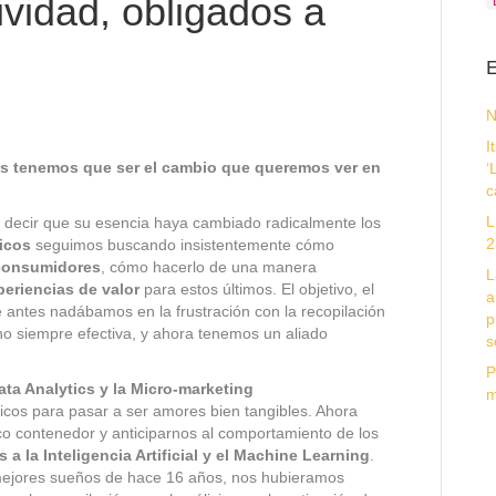
ividad, obligados a
E
N
I
s tenemos que ser el cambio que queremos ver en
‘
c
L
 decir que su esencia haya cambiado radicalmente los
2
icos
seguimos buscando insistentemente cómo
 consumidores
, cómo hacerlo de una manera
L
periencias de valor
para estos últimos. El objetivo, el
a
e antes nadábamos en la frustración con la recopilación
p
 no siempre efectiva, y ahora tenemos un aliado
s
P
ta Analytics y la Micro-marketing
m
icos para pasar a ser amores bien tangibles. Ahora
co contenedor y anticiparnos al comportamiento de los
 a la Inteligencia Artificial y el Machine Learning
.
 mejores sueños de hace 16 años, nos hubieramos