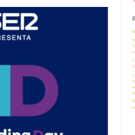
E
N
I
‘
c
L
2
L
a
p
s
P
m