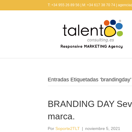
T: +34 955 26 89 56 | M: +34 617 38 70 74 | agenci
Entradas Etiquetadas ‘brandingday’
BRANDING DAY Sevill
marca.
Por
Soporte2TLT
|
noviembre 5, 2021