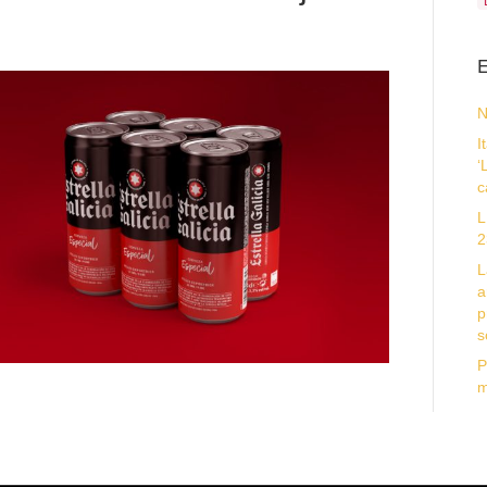
E
N
I
‘
c
L
2
L
a
p
s
P
m