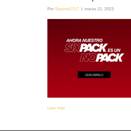
Por
Soporte2TLT
|
marzo 21, 2023
Leer más