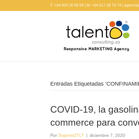
T: +34 955 26 89 56 | M: +34 617 38 70 74 | agenci
Entradas Etiquetadas ‘CONFINAM
COVID-19, la gasolin
commerce para conver
Por
Soporte2TLT
|
diciembre 7, 2020