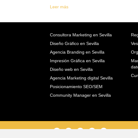
Leer más
Consultora Marketing en Sevilla
Reg
Diseño Gráfico en Sevilla
Ves
Agencia Branding en Sevilla
Org
Impresión Gráfica en Sevilla
Mar
dat
Diseño web en Sevilla
Cur
Agencia Marketing digital Sevilla
Posicionamiento SEO/SEM
Community Manager en Sevilla
F
T
L
P
I