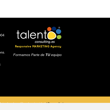
004
ons.
Formamos Parte de
TU
equipo
8
Aviso legal y política de privacidad
| Desarrollado por
Talento Marketing Solutions