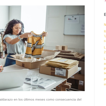
E
N
I
‘
c
L
2
L
a
p
s
P
m
paldarazo en los últimos meses como consecuencia del