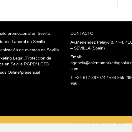
alo promocional en Sevilla
CONTACTO
tuario Laboral en Sevilla
Av.Menéndez Pelayo 8, 4º-4, 41
– SEVILLA (Spain)
anización de eventos en Sevilla
Email:
keting Legal /Protección de
agencia@talentomarketingsoluti
os en Sevilla RGPD/ LOPD
com
sos Online/presencial
T: +34 617 387074 / +34 955 26
956
2025 © Talento Marketing Solutions