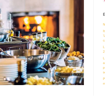
E
N
I
‘
c
L
2
L
a
p
s
P
m