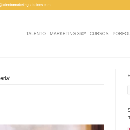
a@talentomarketingsolutions.com
TALENTO
MARKETING 360º
CURSOS
PORFOL
eria’