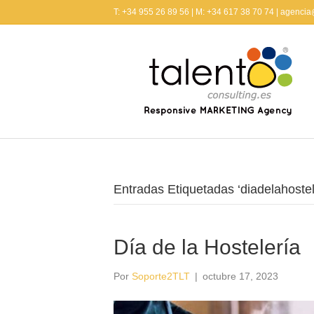
T: +34 955 26 89 56 | M: +34 617 38 70 74 | agenci
Entradas Etiquetadas ‘diadelahostel
Día de la Hostelería
Por
Soporte2TLT
|
octubre 17, 2023