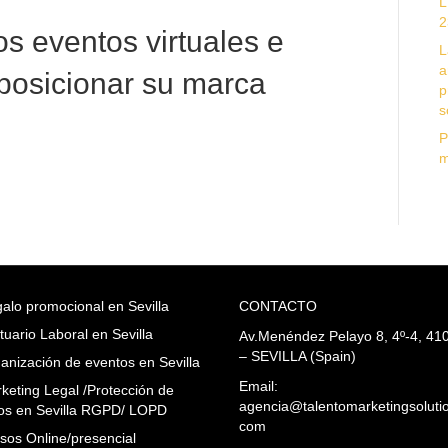
L
2
os eventos virtuales e
L
a
eposicionar su marca
p
s
P
m
alo promocional en Sevilla
CONTACTO
tuario Laboral en Sevilla
Av.Menéndez Pelayo 8, 4º-4, 41
– SEVILLA (Spain)
anización de eventos en Sevilla
Email:
keting Legal /Protección de
agencia@talentomarketingsoluti
os en Sevilla RGPD/ LOPD
com
sos Online/presencial