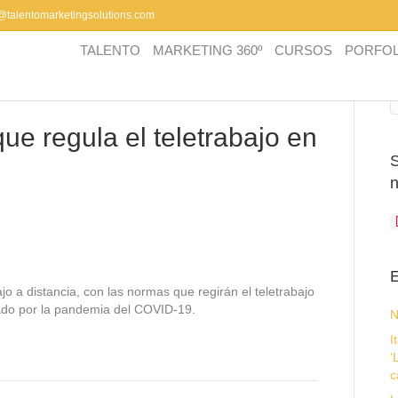
a@talentomarketingsolutions.com
TALENTO
MARKETING 360º
CURSOS
PORFOL
que regula el teletrabajo en
E
jo a distancia, con las normas que regirán el teletrabajo
ado por la pandemia del COVID-19.
N
I
‘
c