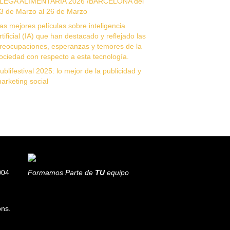
LEGA ALIMENTARIA 2026 /BARCELONA del
3 de Marzo al 26 de Marzo
as mejores películas sobre inteligencia
rtificial (IA) que han destacado y reflejado las
reocupaciones, esperanzas y temores de la
ociedad con respecto a esta tecnología.
ublifestival 2025: lo mejor de la publicidad y
arketing social
004
Formamos Parte de
TU
equipo
ons.