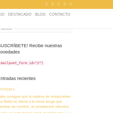
F
T
L
P
I
a
w
i
i
n
c
i
n
n
s
e
t
k
t
t
IO
DESTACADO
BLOG
CONTACTO
Búsqueda
b
t
e
e
a
o
e
d
r
g
o
r
i
e
r
k
n
s
a
t
m
SUSCRÍBETE! Recibe nuestras
novedades
.
[mailpoet_form id="2"]
ntradas recientes
OTICIA 1
talia consigue que la cadena de restaurantes
La Mafia se sienta a la mesa’ tenga que
ambiar de nombre, al considerarlo ofensivo