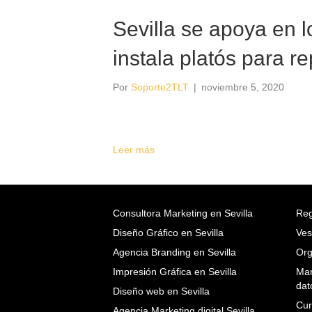
Sevilla se apoya en l
instala platós para r
Por
Soporte2TLT
|
noviembre 5, 2020
Leer más
Consultora Marketing en Sevilla
Reg
Diseño Gráfico en Sevilla
Ves
Agencia Branding en Sevilla
Org
Impresión Gráfica en Sevilla
Mar
dat
Diseño web en Sevilla
Cur
Agencia Marketing digital Sevilla