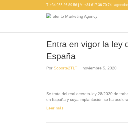
T: +34 955 26 89 56 | M: +34 617 38 70 74 | agenci
Entradas Etiquetadas ‘e-talento’
Entra en vigor la ley 
España
Por
Soporte2TLT
|
noviembre 5, 2020
Se trata del real decreto-ley 28/2020 de traba
en España y cuya implantación se ha aceler
Leer más