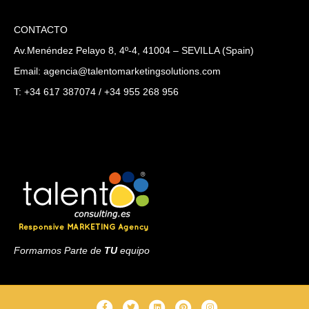
CONTACTO
Av.Menéndez Pelayo 8, 4º-4, 41004 – SEVILLA (Spain)
Email: agencia@talentomarketingsolutions.com
T: +34 617 387074 / +34 955 268 956
Formamos Parte de
TU
equipo
F
T
L
P
I