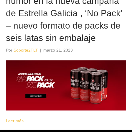
humor en la nueva campaña
de Estrella Galicia , ‘No Pack’
– nuevo formato de packs de
seis latas sin embalaje
Por
Soporte2TLT
|
marzo 21, 2023
Leer más