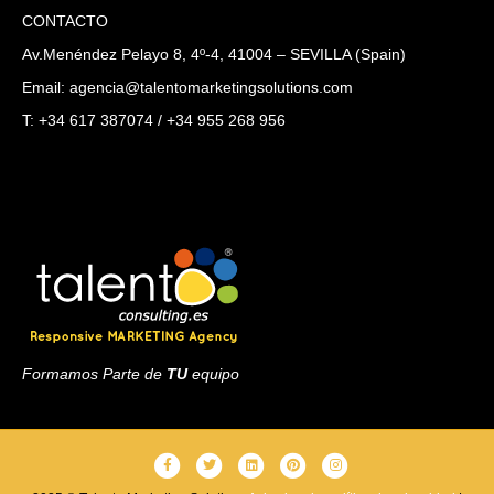
CONTACTO
Av.Menéndez Pelayo 8, 4º-4, 41004 – SEVILLA (Spain)
Email: agencia@talentomarketingsolutions.com
T: +34 617 387074 / +34 955 268 956
Formamos Parte de
TU
equipo
F
T
L
P
I
a
w
i
i
n