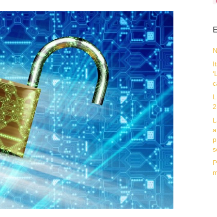
E
N
I
‘
c
L
2
L
a
p
s
P
m