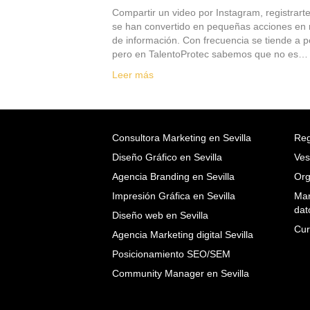
Compartir un video por Instagram, registrarte
se han convertido en pequeñas acciones en 
de información. Con frecuencia se tiende a 
pero en TalentoProtec sabemos que no es…
Leer más
Consultora Marketing en Sevilla
Reg
Diseño Gráfico en Sevilla
Ves
Agencia Branding en Sevilla
Org
Impresión Gráfica en Sevilla
Mar
dat
Diseño web en Sevilla
Cur
Agencia Marketing digital Sevilla
Posicionamiento SEO/SEM
Community Manager en Sevilla