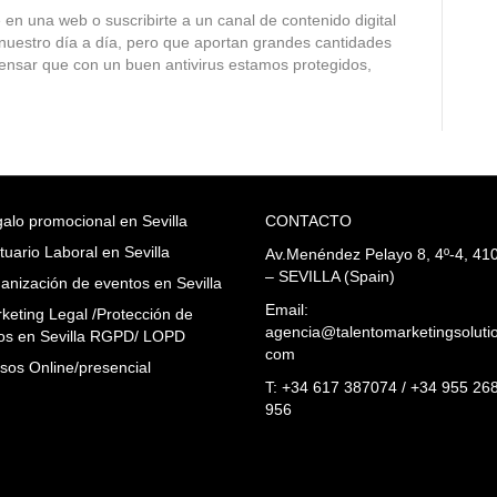
 en una web o suscribirte a un canal de contenido digital
nuestro día a día, pero que aportan grandes cantidades
pensar que con un buen antivirus estamos protegidos,
alo promocional en Sevilla
CONTACTO
tuario Laboral en Sevilla
Av.Menéndez Pelayo 8, 4º-4, 41
– SEVILLA (Spain)
anización de eventos en Sevilla
Email:
keting Legal /Protección de
agencia@talentomarketingsoluti
os en Sevilla RGPD/ LOPD
com
sos Online/presencial
T: +34 617 387074 / +34 955 26
956