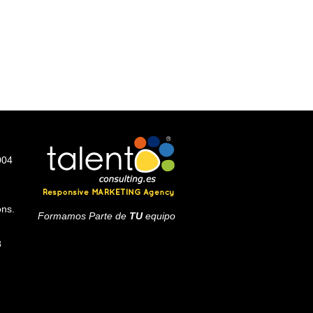
004
ons.
Formamos Parte de
TU
equipo
8