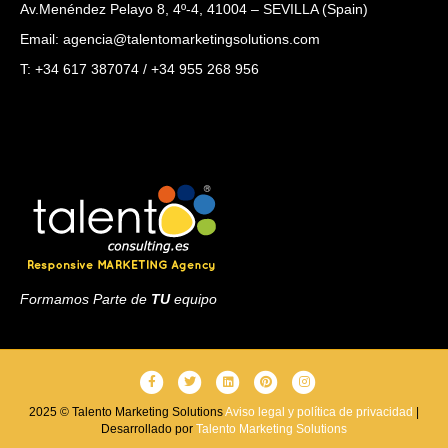
Av.Menéndez Pelayo 8, 4º-4, 41004 – SEVILLA (Spain)
Email: agencia@talentomarketingsolutions.com
T: +34 617 387074 / +34 955 268 956
Formamos Parte de
TU
equipo
F
T
L
P
I
a
w
i
i
n
2025 © Talento Marketing Solutions
Aviso legal y política de privacidad
|
Desarrollado por
c
i
Talento Marketing Solutions
n
n
s