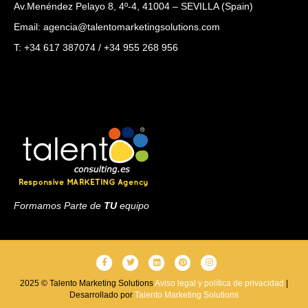
Av.Menéndez Pelayo 8, 4º-4, 41004 – SEVILLA (Spain)
Email: agencia@talentomarketingsolutions.com
T: +34 617 387074 / +34 955 268 956
Formamos Parte de
TU
equipo
F
T
L
P
I
a
w
i
i
n
2025 © Talento Marketing Solutions
Aviso legal y política de privacidad
|
Desarrollado por
c
i
Talento Marketing Solutions
n
n
s