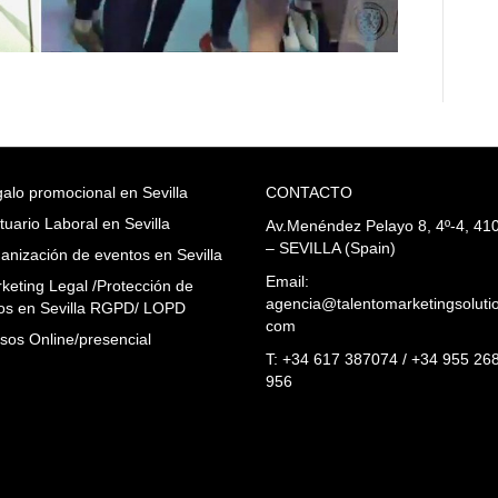
alo promocional en Sevilla
CONTACTO
tuario Laboral en Sevilla
Av.Menéndez Pelayo 8, 4º-4, 41
– SEVILLA (Spain)
anización de eventos en Sevilla
Email:
keting Legal /Protección de
agencia@talentomarketingsoluti
os en Sevilla RGPD/ LOPD
com
sos Online/presencial
T: +34 617 387074 / +34 955 26
956