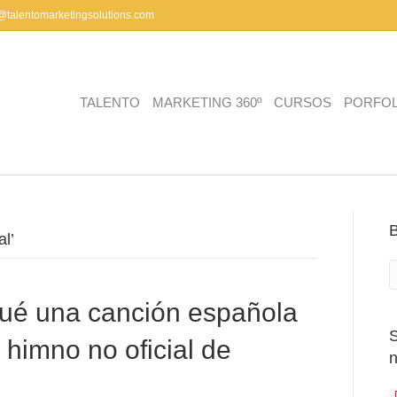
a@talentomarketingsolutions.com
TALENTO
MARKETING 360º
CURSOS
PORFOL
al’
qué una canción española
 himno no oficial de