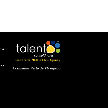
004
ons.
Formamos Parte de
TU
equipo
8