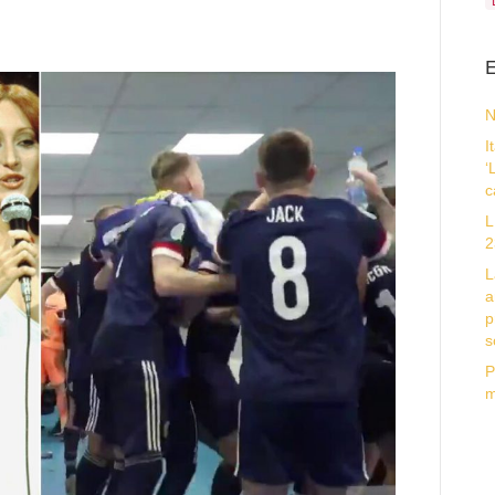
E
N
I
‘
c
L
2
L
a
p
s
P
m