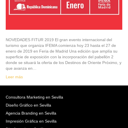
NOVEDADES FITUR 2019 El gran evento internacional del
turismo que organiza IFEMA comienza hoy 23 hasta el 27 de
enero de 2019 en Feria de Madrid Una edición que amplía su
superficie de exposición con la incorporación del pabellón 2
donde se situará la oferta de los Destinos de Oriente Próximo, y
que avanza en…
Leer más
Consultora Marketing en Sevilla
Diseño Gráfico en Sevilla
Agencia Branding en Sevilla
Impresión Gráfica en Sevilla