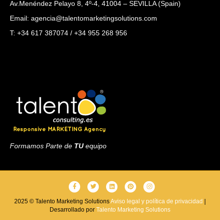
Av.Menéndez Pelayo 8, 4º-4, 41004 – SEVILLA (Spain)
Email: agencia@talentomarketingsolutions.com
T: +34 617 387074 / +34 955 268 956
Formamos Parte de
TU
equipo
F
T
L
P
I
a
w
i
i
n
2025 © Talento Marketing Solutions
Aviso legal y política de privacidad
|
Desarrollado por
c
i
Talento Marketing Solutions
n
n
s