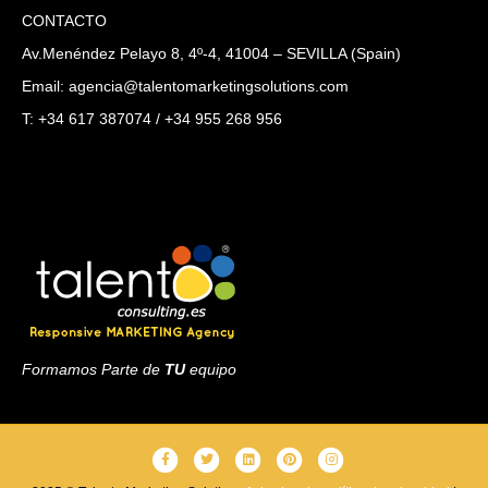
CONTACTO
Av.Menéndez Pelayo 8, 4º-4, 41004 – SEVILLA (Spain)
Email: agencia@talentomarketingsolutions.com
T: +34 617 387074 / +34 955 268 956
Formamos Parte de
TU
equipo
F
T
L
P
I
a
w
i
i
n