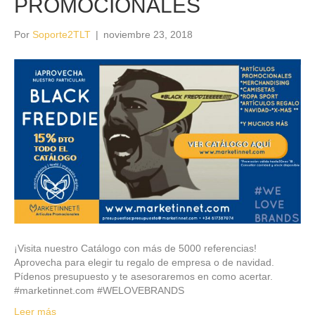
PROMOCIONALES
Por
Soporte2TLT
|
noviembre 23, 2018
¡Visita nuestro Catálogo con más de 5000 referencias!
Aprovecha para elegir tu regalo de empresa o de navidad.
Pídenos presupuesto y te asesoraremos en como acertar.
#marketinnet.com #WELOVEBRANDS
Leer más