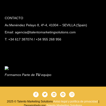
CONTACTO
Av.Menéndez Pelayo 8, 4º-4, 41004 – SEVILLA (Spain)
Email: agencia@talentomarketingsolutions.com
T: +34 617 387074 / +34 955 268 956
Formamos Parte de
TU
equipo
F
T
L
P
I
a
w
i
i
n
2025 © Talento Marketing Solutions
Aviso legal y política de privacidad
|
Desarrollado por
c
i
Talento Marketing Solutions
n
n
s