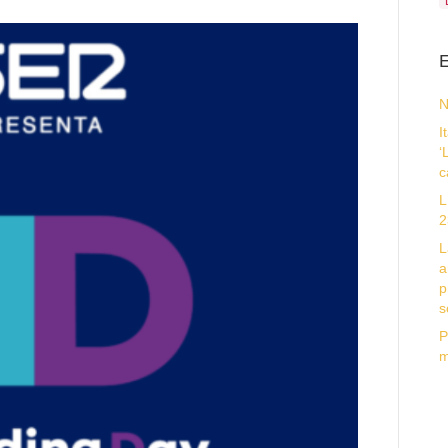
E
N
I
‘
c
L
2
L
a
p
s
P
m