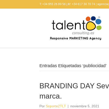
T: +34 955 26 89 56 | M: +34 617 38 70 74 | agenci
Entradas Etiquetadas ‘publiocidad’
BRANDING DAY Sevill
marca.
Por
Soporte2TLT
|
noviembre 5, 2021