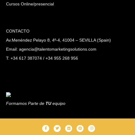
Cursos Online/presencial
CONTACTO
Av.Menéndez Pelayo 8, 4º-4, 41004 – SEVILLA (Spain)
Email: agencia@talentomarketingsolutions.com
T: +34 617 387074 / +34 955 268 956
Formamos Parte de
TU
equipo
F
T
L
P
I