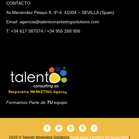
CONTACTO
Av.Menéndez Pelayo 8, 4º-4, 41004 – SEVILLA (Spain)
Email: agencia@talentomarketingsolutions.com
T: +34 617 387074 / +34 955 268 956
Formamos Parte de
TU
equipo
F
T
L
P
I
a
w
i
i
n
2025 © Talento Marketing Solutions
Aviso legal y política de privacidad
|