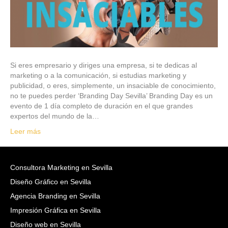
Si eres empresario y diriges una empresa, si te dedicas al
marketing o a la comunicación, si estudias marketing y
publicidad, o eres, simplemente, un insaciable de conocimiento,
no te puedes perder ‘Branding Day Sevilla’ Branding Day es un
evento de 1 día completo de duración en el que grandes
expertos del mundo de la…
Leer más
Consultora Marketing en Sevilla
Diseño Gráfico en Sevilla
Agencia Branding en Sevilla
Impresión Gráfica en Sevilla
Diseño web en Sevilla