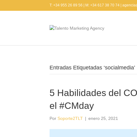
T: +34 955 26 89 56 | M: +34 617 38 70 74 | agenci
Entradas Etiquetadas ‘socialmedia’
5 Habilidades del
el #CMday
Por
Soporte2TLT
|
enero 25, 2021