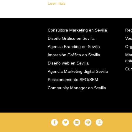
Leer más
Consultora Marketing en Sevilla
Reg
Diseño Gráfico en Sevilla
Ves
Agencia Branding en Sevilla
Org
Impresión Gráfica en Sevilla
Mar
dat
Diseño web en Sevilla
Cur
Agencia Marketing digital Sevilla
Posicionamiento SEO/SEM
Community Manager en Sevilla
F
T
L
P
I
a
w
i
i
n