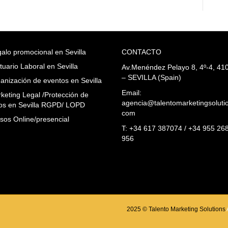
alo promocional en Sevilla
CONTACTO
tuario Laboral en Sevilla
Av.Menéndez Pelayo 8, 4º-4, 41
– SEVILLA (Spain)
anización de eventos en Sevilla
Email:
keting Legal /Protección de
agencia@talentomarketingsoluti
os en Sevilla RGPD/ LOPD
com
sos Online/presencial
T: +34 617 387074 / +34 955 26
956
2025 © Talento Marketing Solutions