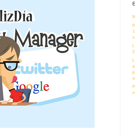
E
N
I
‘
c
L
2
L
a
p
s
P
m