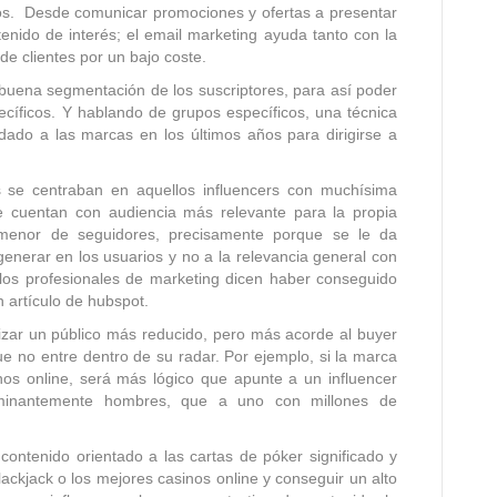
os. Desde comunicar promociones y ofertas a presentar
nido de interés; el email marketing ayuda tanto con la
de clientes por un bajo coste.
 buena segmentación de los suscriptores, para así poder
cíficos. Y hablando de grupos específicos, una técnica
ado a las marcas en los últimos años para dirigirse a
s se centraban en aquellos influencers con muchísima
ue cuentan con audiencia más relevante para la propia
enor de seguidores, precisamente porque se le da
generar en los usuarios y no a la relevancia general con
los profesionales de marketing dicen haber conseguido
 artículo de hubspot.
izar un público más reducido, pero más acorde al buyer
 no entre dentro de su radar. Por ejemplo, si la marca
nos online, será más lógico que apunte a un influencer
minantemente hombres, que a uno con millones de
 contenido orientado a las cartas de póker significado y
blackjack o los mejores casinos online y conseguir un alto