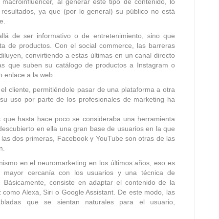
macroinfluencer, al generar este tipo de contenido, lo
esultados, ya que (por lo general) su público no está
e.
llá de ser informativo o de entretenimiento, sino que
nta de productos. Con el social commerce, las barreras
iluyen, convirtiendo a estas últimas en un canal directo
as que suben su catálogo de productos a Instagram o
 enlace a la web.
 el cliente, permitiéndole pasar de una plataforma a otra
 su uso por parte de los profesionales de marketing ha
ras que hasta hace poco se consideraba una herramienta
 descubierto en ella una gran base de usuarios en la que
de las dos primeras, Facebook y YouTube son otras de las
n.
ismo en el neuromarketing en los últimos años, eso es
 mayor cercanía con los usuarios y una técnica de
. Básicamente, consiste en adaptar el contenido de la
z como Alexa, Siri o Google Assistant. De este modo, las
bladas que se sientan naturales para el usuario,