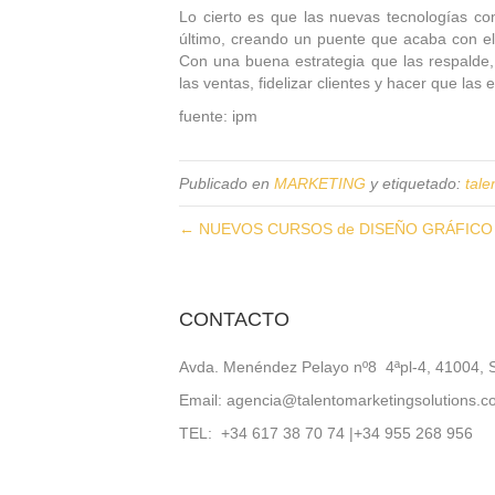
Lo cierto es que las nuevas tecnologías com
último, creando un puente que acaba con el 
Con una buena estrategia que las respalde,
las ventas, fidelizar clientes y hacer que l
fuente: ipm
Publicado en
MARKETING
y etiquetado:
tale
← NUEVOS CURSOS de DISEÑO GRÁFICO pre
CONTACTO
Avda. Menéndez Pelayo nº8 4ªpl-4, 41004, S
Email: agencia@talentomarketingsolutions.
TEL: +34 617 38 70 74 |+34 955 268 956