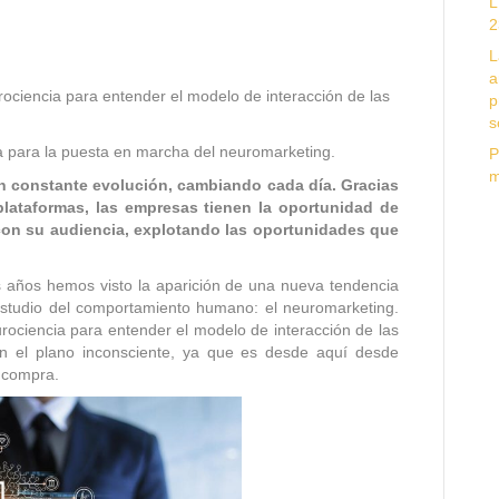
L
2
L
a
rociencia para entender el modelo de interacción de las
p
s
uda para la puesta en marcha del neuromarketing.
P
m
en constante evolución, cambiando cada día. Gracias
plataformas, las empresas tienen la oportunidad de
con su audiencia, explotando las oportunidades que
s años hemos visto la aparición de una nueva tendencia
estudio del comportamiento humano: el neuromarketing.
urociencia para entender el modelo de interacción de las
n el plano inconsciente, ya que es desde aquí desde
 compra.