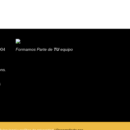
004
Formamos Parte de
TU
equipo
ons.
8