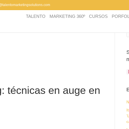
a@talentomarketingsolutions.com
TALENTO
MARKETING 360º
CURSOS
PORFOL
: técnicas en auge en
E
N
I
‘
c