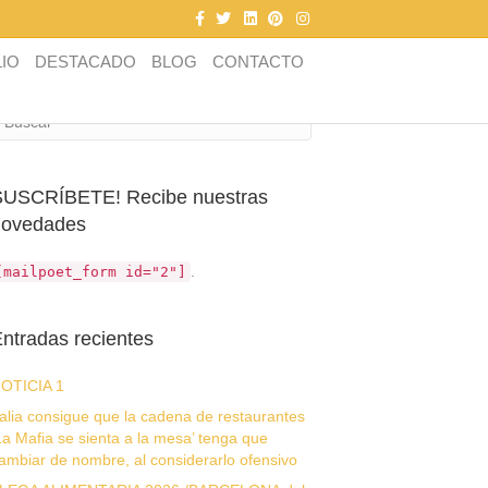
F
T
L
P
I
a
w
i
i
n
c
i
n
n
s
e
t
k
t
t
IO
DESTACADO
BLOG
CONTACTO
Búsqueda
b
t
e
e
a
o
e
d
r
g
o
r
i
e
r
k
n
s
a
t
m
SUSCRÍBETE! Recibe nuestras
novedades
.
[mailpoet_form id="2"]
ntradas recientes
OTICIA 1
talia consigue que la cadena de restaurantes
La Mafia se sienta a la mesa’ tenga que
ambiar de nombre, al considerarlo ofensivo