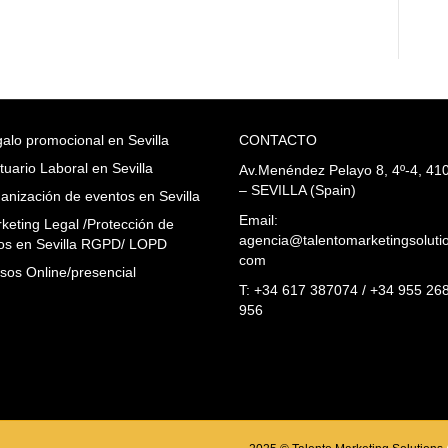
alo promocional en Sevilla
CONTACTO
tuario Laboral en Sevilla
Av.Menéndez Pelayo 8, 4º-4, 41
– SEVILLA (Spain)
anización de eventos en Sevilla
Email:
keting Legal /Protección de
agencia@talentomarketingsoluti
os en Sevilla RGPD/ LOPD
com
sos Online/presencial
T: +34 617 387074 / +34 955 26
956