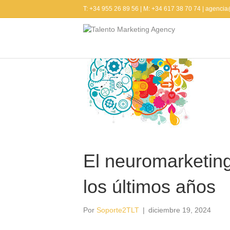
T: +34 955 26 89 56 | M: +34 617 38 70 74 | agenci
El neuromarketing
los últimos años
Por
Soporte2TLT
|
diciembre 19, 2024