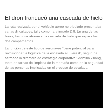
El dron franqueó una cascada de hielo
La ruta realizada por el vehículo aéreo no tripulado presentaba
varias dificultades, tal y como ha afirmado DJI. En una de las
fases, tuvo que atravesar la cascada de hielo que separa los
dos campamentos.
La función de este tipo de aeronaves “tiene potencial para
revolucionar la logística de la escalada al Everest”, según ha
afirmado la directora de estrategia corporativa Christina Zhang,
tanto en tareas de limpieza de la montaña como en la seguridad
de las personas implicadas en el proceso de escalada.