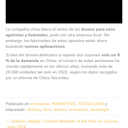
La compañía china lidera el sector de los
drones para usos
agrícolas y forestales
, junto con otra empresa local. Sin
embargo, los fabricantes de estos aparatos están ahora
buscando
nuevas aplicaciones
.
Si bien los drones dedicados a reparto aún suponen
solo un 8
% de la demanda
en China, el número de estas aeronaves ha
crecido rápidamente en los últimos años, sumando más de
25.000 unidades tan solo en 2022, según los datos recogidos
por un informe de China Securities.
Publicado en
innovacion
,
MARKETING
,
TECNOLOGIA
y
etiquetado:
delivery
,
dron
,
drones
,
innovacion
,
tecnología
← Unilever, elegido ‘Creative Marketer of the Year’ en Cannes
Lions 2024