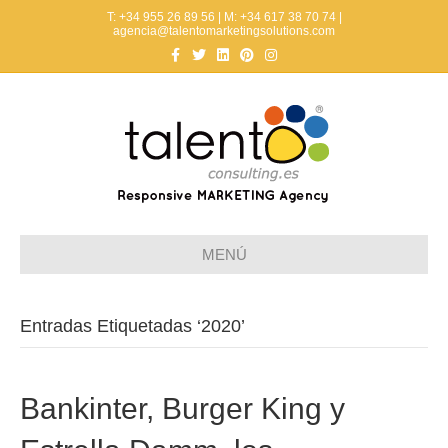
T: +34 955 26 89 56 | M: +34 617 38 70 74 |
agencia@talentomarketingsolutions.com
F
T
L
P
I
a
w
i
i
n
c
i
n
n
s
e
t
k
t
t
b
t
e
e
a
o
e
d
r
g
o
r
i
e
r
k
n
s
a
t
m
MENÚ
Entradas Etiquetadas ‘2020’
Bankinter, Burger King y