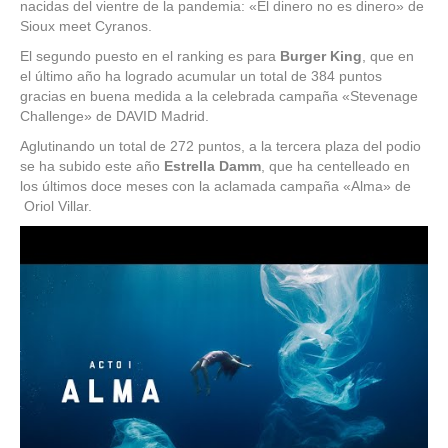
nacidas del vientre de la pandemia: «El dinero no es dinero» de
Sioux meet Cyranos.
El segundo puesto en el ranking es para
Burger King
, que en
el último año ha logrado acumular un total de 384 puntos
gracias en buena medida a la celebrada campaña «Stevenage
Challenge» de DAVID Madrid.
Aglutinando un total de 272 puntos, a la tercera plaza del podio
se ha subido este año
Estrella Damm
, que ha centelleado en
los últimos doce meses con la aclamada campaña «Alma» de
Oriol Villar.