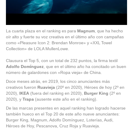
La cuarta plaza en el ranking es para
Magnum
, que ha hecho
oír alto y fuerte su voz creativa en el último año con campañas
como «Pleasure Icon 2: Brendan Monroe» y «XXL Towel
Collection» de LOLA MullenLowe.
Clausura el Top 5, con un total de 232 puntos, la firma textil
Adolfo Domínguez
, que en el último año ha concitado un buen
número de galardones con «Ropa vieja» de China.
Doce meses atrás, en 2019, los cinco anunciantes más
creativos fueron
Ruavieja
(20º en 2020), Héroes de hoy (2º en
2020),
IKEA
(fuera del ranking en 2020),
Burger King
(2º en
2020), y
Trapa
(ausente este año en el ranking).
De las marcas presentes en aquel ranking han logrado hacerse
también hueco en el Top 20 de este año nueve anunciantes:
Burger King, Magnum, Adolfo Domínguez, Loterías, Audi,
Héroes de Hoy, Pescanova, Cruz Roja y Ruavieja.