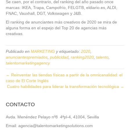
Se caen, por el contrario, del ranking del año pasado once
marcas: IKEA, Trapa, Campofrío, FELGTB, eldiario.es, ALDI,
FNAC, Vauxhall, DGT, Volkswagen y J&B.
El ranking de anunciantes más creativos de 2020 se mira de
alguna forma en el espejo del Top 20 de agencias más
creativas.
Publicado en
MARKETING
y etiquetado:
2020
,
anunciantespremiados
,
publicidad
,
ranking2020
,
talento
,
talentomarketingagency
← Reinventar las tiendas físicas a partir de la omnicanalidad: el
caso de El Corte Inglés
Cuatro habilidades para liderar la transformación tecnológica →
CONTACTO
Avda. Menéndez Pelayo nº8 4ªpl-4, 41004, Sevilla
Email: agencia@talentomarketingsolutions.com