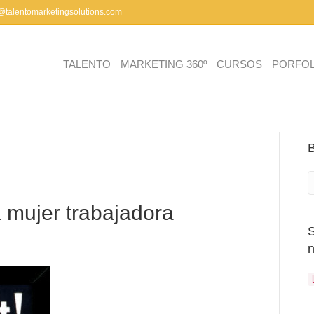
a@talentomarketingsolutions.com
TALENTO
MARKETING 360º
CURSOS
PORFOL
a mujer trabajadora