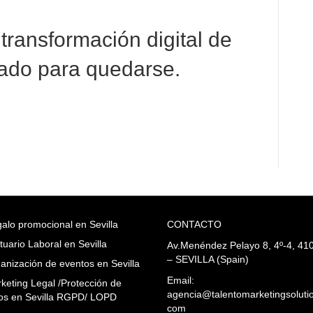
 transformación digital de
gado para quedarse.
alo promocional en Sevilla
CONTACTO
tuario Laboral en Sevilla
Av.Menéndez Pelayo 8, 4º-4, 41
– SEVILLA (Spain)
anización de eventos en Sevilla
Email:
keting Legal /Protección de
agencia@talentomarketingsoluti
os en Sevilla RGPD/ LOPD
com