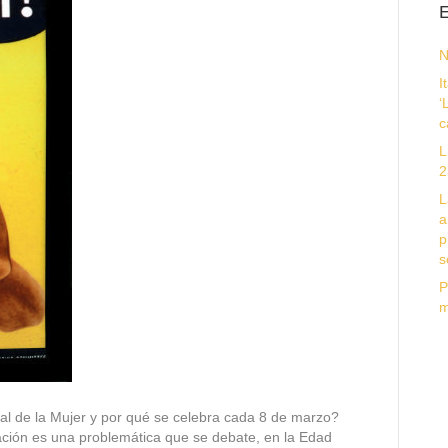
E
N
I
‘
c
L
2
L
a
p
s
P
m
nal de la Mujer y por qué se celebra cada 8 de marzo?
cación es una problemática que se debate, en la Edad