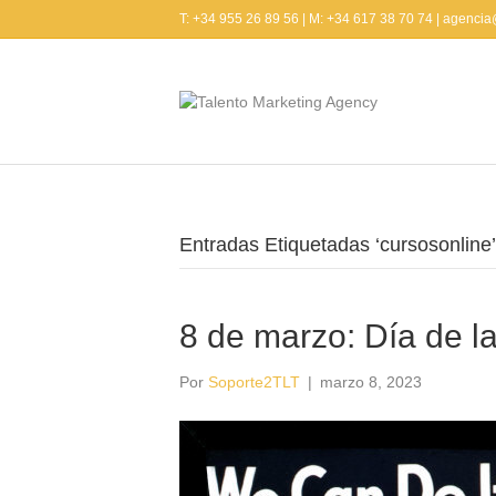
T: +34 955 26 89 56 | M: +34 617 38 70 74 | agenci
Entradas Etiquetadas ‘cursosonline’
8 de marzo: Día de l
Por
Soporte2TLT
|
marzo 8, 2023