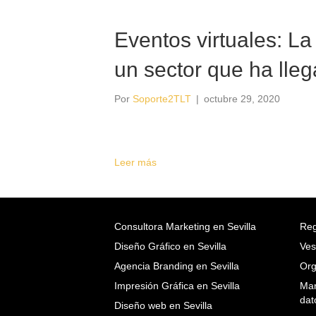
Eventos virtuales: La
un sector que ha lle
Por
Soporte2TLT
|
octubre 29, 2020
Leer más
Consultora Marketing en Sevilla
Reg
Diseño Gráfico en Sevilla
Ves
Agencia Branding en Sevilla
Org
Impresión Gráfica en Sevilla
Mar
dat
Diseño web en Sevilla