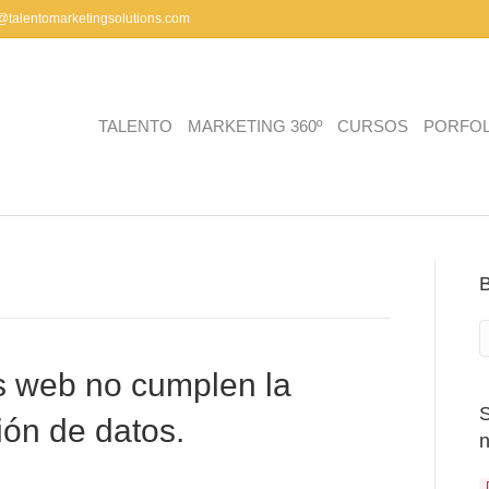
a@talentomarketingsolutions.com
TALENTO
MARKETING 360º
CURSOS
PORFOL
s web no cumplen la
ión de datos.