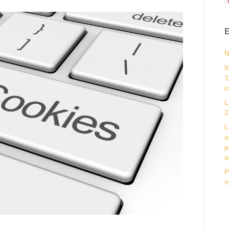
E
N
I
‘
c
L
2
L
a
p
s
P
m