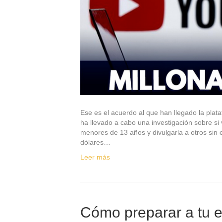
Ese es el acuerdo al que han llegado la pla
ha llevado a cabo una investigación sobre si 
menores de 13 años y divulgarla a otros sin 
dólares…
Leer más
Cómo preparar a tu 