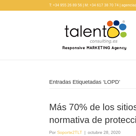
T: +34 955 26 89 56 | M: +34 617 38 70 74 | agenci
Entradas Etiquetadas ‘LOPD’
Más 70% de los sitio
normativa de protecc
Por
Soporte2TLT
|
octubre 28, 2020