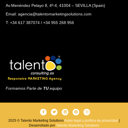
Av.Menéndez Pelayo 8, 4º-4, 41004 – SEVILLA (Spain)
Email: agencia@talentomarketingsolutions.com
T: +34 617 387074 / +34 955 268 956
Formamos Parte de
TU
equipo
F
T
L
P
I
a
w
i
i
n
2025 © Talento Marketing Solutions
Aviso legal y política de privacidad
|
Desarrollado por
c
i
Talento Marketing Solutions
n
n
s