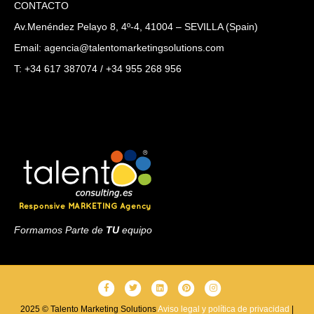
CONTACTO
Av.Menéndez Pelayo 8, 4º-4, 41004 – SEVILLA (Spain)
Email: agencia@talentomarketingsolutions.com
T: +34 617 387074 / +34 955 268 956
Formamos Parte de
TU
equipo
F
T
L
P
I
a
w
i
i
n
2025 © Talento Marketing Solutions
Aviso legal y política de privacidad
|