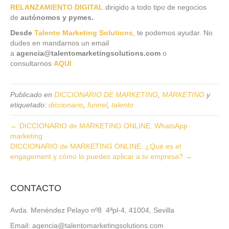
RELANZAMIENTO DIGITAL
dirigido a todo tipo de negocios
de
autónomos y pymes.
Desde
Talento Marketing Solutions
, te podemos ayudar. No
dudes en mandarnos un email
a
agencia
@talentomarketingsolutions.com
o
consultarnos
AQUI
Publicado en
DICCIONARIO DE MARKETING
,
MARKETING
y
etiquetado:
diccionario
,
funnel
,
talento
← DICCIONARIO de MARKETING ONLINE: WhatsApp
marketing
DICCIONARIO de MARKETING ONLINE: ¿Qué es el
engagement y cómo lo puedes aplicar a tu empresa? →
CONTACTO
Avda. Menéndez Pelayo nº8 4ªpl-4, 41004, Sevilla
Email: agencia@talentomarketingsolutions.com