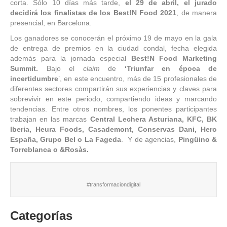
corta. Sólo 10 días más tarde,
el 29 de abril, el jurado
decidirá los finalistas de los Best!N Food 2021
, de manera
presencial, en Barcelona.
Los ganadores se conocerán el próximo 19 de mayo en la gala
de entrega de premios en la ciudad condal, fecha elegida
además para la jornada especial
Best!N Food Marketing
Summit
.
Bajo el
claim
de
‘Triunfar en época de
incertidumbre
’, en este encuentro, más de 15 profesionales de
diferentes sectores compartirán sus experiencias y claves para
sobrevivir en este periodo, compartiendo ideas y marcando
tendencias. Entre otros nombres, los ponentes participantes
trabajan en las marcas
Central Lechera Asturiana, KFC, BK
Iberia, Heura Foods, Casademont, Conservas Dani, Hero
España, Grupo Bel o La Fageda
. Y de agencias,
Pingüino &
Torreblanca o &Rosàs.
#transformaciondigital
Categorías