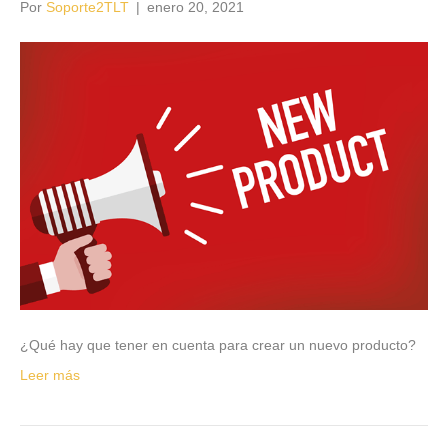
Por
Soporte2TLT
|
enero 20, 2021
¿Qué hay que tener en cuenta para crear un nuevo producto?
Leer más