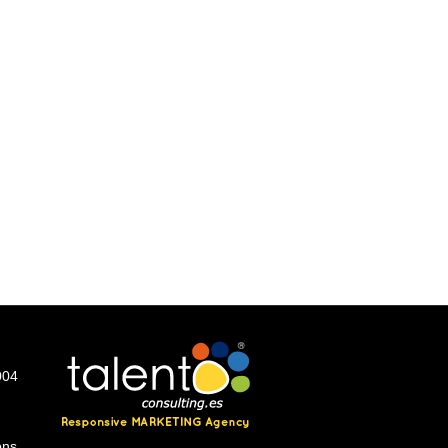
004
ons.