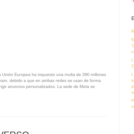
E
N
I
‘
c
L
2
L
 la Unión Europea ha impuesto una multa de 390 millones
a
gram, debido a que en ambas redes se usan de forma
p
irigir anuncios personalizados. La sede de Meta se
s
P
m