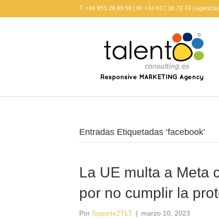
T: +34 955 26 89 56 | M: +34 617 38 70 74 | agenci
Entradas Etiquetadas ‘facebook’
La UE multa a Meta c
por no cumplir la pro
Por
Soporte2TLT
|
marzo 10, 2023