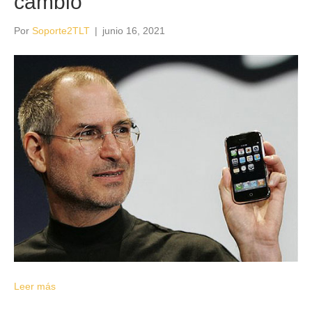
cambio
Por
Soporte2TLT
|
junio 16, 2021
Leer más