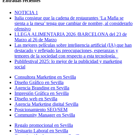
Entradas recientes
NOTICIA 1
Italia consigue que la cadena de restaurantes ‘La Mafia se
sienta a la mesa’ tenga que cambiar de nombre, al considerarlo
ofensivo
LLEGA ALIMENTARIA 2026 /BARCELONA del 23 de
Marzo al 26 de Marzo
Las mejores películas sobre inteligencia artificial (IA) que han
destacado y reflejado las preocupaciones, esperanzas y
temores de la sociedad con respecto a esta tecnología.
Publifestival 2025: lo mejor de la publicidad y marketing
social
Consultora Marketing en Sevilla
Diseño Gráfico en Sevilla
Agencia Branding en Sevilla
Impresión Gráfica en Sevilla
Diseño web en Sevilla
Agencia Marketing digital Sevilla
Posicionamiento SEO/SEM
Community Manager en Sevilla
Regalo promocional en Sevilla
Vestuario Laboral en Sevilla