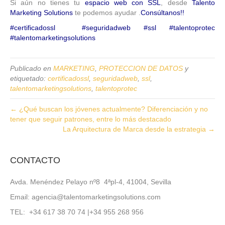
Si aún no tienes tu
espacio web con SSL
, desde
Talento
Marketing Solutions
te podemos ayudar .
Consúltanos!!
#certificadossl #seguridadweb #ssl #talentoprotec
#talentomarketingsolutions
Publicado en
MARKETING
,
PROTECCION DE DATOS
y
etiquetado:
certificadossl
,
seguridadweb
,
ssl
,
talentomarketingsolutions
,
talentoprotec
← ¿Qué buscan los jóvenes actualmente? Diferenciación y no
tener que seguir patrones, entre lo más destacado
La Arquitectura de Marca desde la estrategia →
CONTACTO
Avda. Menéndez Pelayo nº8 4ªpl-4, 41004, Sevilla
Email: agencia@talentomarketingsolutions.com
TEL: +34 617 38 70 74 |+34 955 268 956